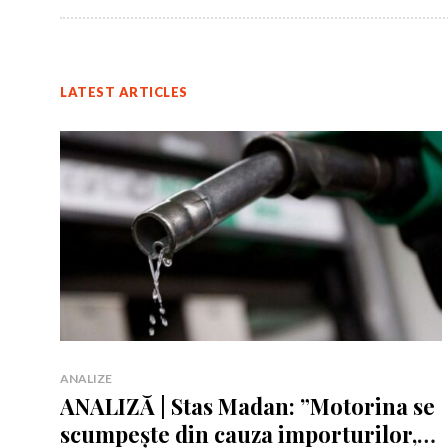
LATEST ARTICLES
Rămâi conectat 
Rămâi conectat 
ANALIZE
ANALIZĂ | Stas Madan: ”Motorina se
scumpește din cauza importurilor,
Am citit 
Am citit 