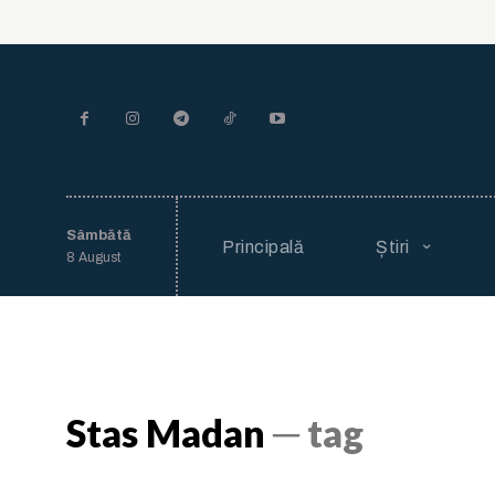
Sâmbătă
Principală
Știri
8 August
Stas Madan
─ tag