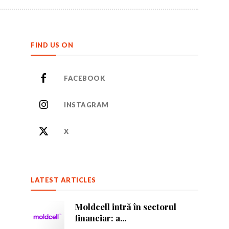
FIND US ON
FACEBOOK
INSTAGRAM
or care inspiră.
or care inspiră.
X
LATEST ARTICLES
nează-te
nează-te
Moldcell intră în sectorul
financiar: a...