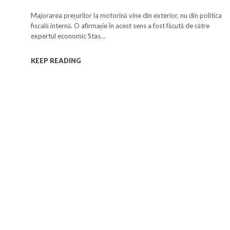
nu a taxelor”
Majorarea prețurilor la motorină vine din exterior, nu din politica
fiscală internă. O afirmație în acest sens a fost făcută de către
expertul economic Stas...
KEEP READING
a