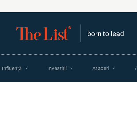
born to lead
Influență
Investiții
Afaceri