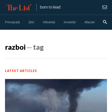
born to lead
Principală
Știri
Influență
Investiții
Afaceri
Anali
razboi
─ tag
LATEST ARTICLES