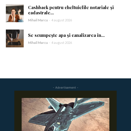
Cashback pentru cheltuielile notariale și
Am citit și accept
Politica de confidențialitate
.
cadastrale...
Mihail Marcu
-
4 august 2026
Se scumpește apa și canalizarea în...
Mihail Marcu
-
4 august 2026
- Advertisement -