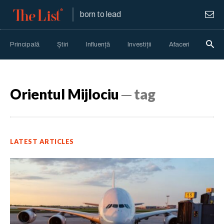
born to lead
Principală
Știri
Influență
Investiții
Afaceri
Anali
Orientul Mijlociu
─ tag
LATEST ARTICLES