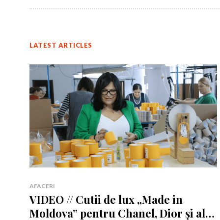
LATEST ARTICLES
Rămâi conectat 
Rămâi conectat 
AFACERI
VIDEO // Cutii de lux „Made in
Moldova” pentru Chanel, Dior și alte
Am citit 
Am citit 