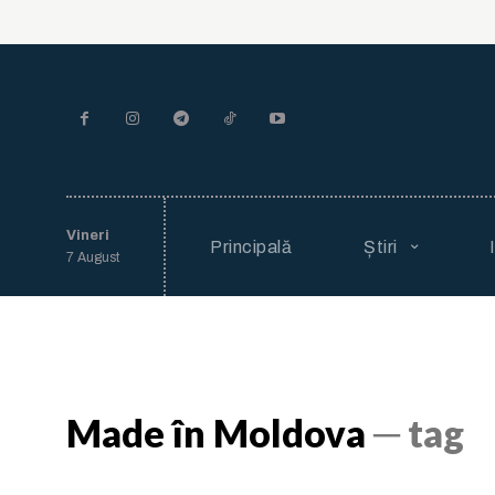
Vineri
Principală
Știri
7 August
Made în Moldova
─ tag