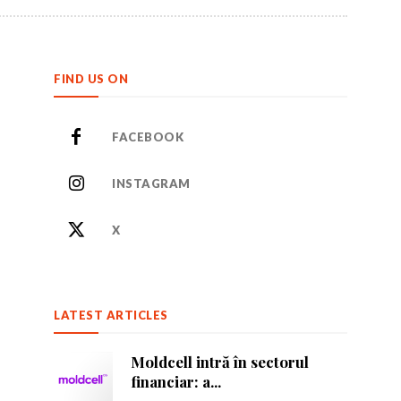
FIND US ON
FACEBOOK
INSTAGRAM
or care inspiră.
or care inspiră.
X
LATEST ARTICLES
nează-te
nează-te
Moldcell intră în sectorul
financiar: a...