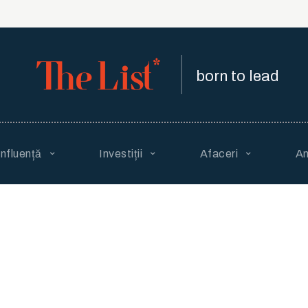
born to lead
Influență
Investiții
Afaceri
An