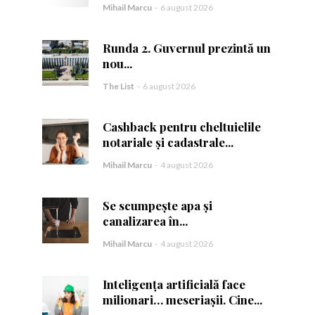
Mihail Marcu
-
6 august 2026
Runda 2. Guvernul prezintă un
nou...
The List
-
6 august 2026
ă.
Cashback pentru cheltuielile
notariale și cadastrale...
Mihail Marcu
-
4 august 2026
Se scumpește apa și
canalizarea în...
Mihail Marcu
-
4 august 2026
Inteligența artificială face
milionari… meseriașii. Cine...