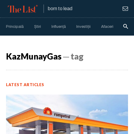
born to lead
Principală
Știri
Influență
Investiții
Afaceri
Anali
KazMunayGas
─ tag
LATEST ARTICLES