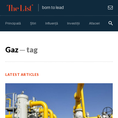
born to lead
Principală
Știri
Influență
Investiții
Afaceri
Anali
Gaz
─ tag
LATEST ARTICLES