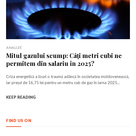
ANALIZE
Mitul gazului scump: Câți metri cubi ne
permitem din salariu în 2025?
Criza energetică a lăsat o traumă adâncă în societatea moldovenească,
Rămâi conectat la lumea afacerilor și
Rămâi conectat la lumea afacerilor și
iar prețul de 16,75 lei pentru un metru cub de gaz în iarna 2025...
a ideilor care inspiră.
a ideilor care inspiră.
KEEP READING
Abonează-te la newsletterul The List și citește știrile altfel.
Abonează-te la newsletterul The List și citește știrile altfel.
FIND US ON
Abonează-te
Abonează-te