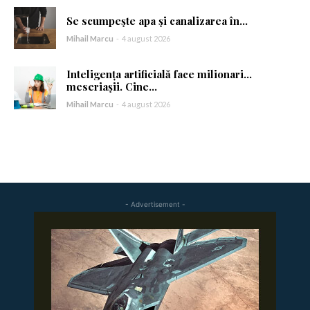
Se scumpește apa și canalizarea în...
Mihail Marcu
-
4 august 2026
Inteligența artificială face milionari…
meseriașii. Cine...
Mihail Marcu
-
4 august 2026
- Advertisement -