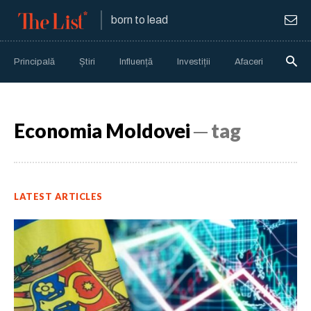
born to lead
Principală
Știri
Influență
Investiții
Afaceri
Anali
Economia Moldovei
─ tag
LATEST ARTICLES