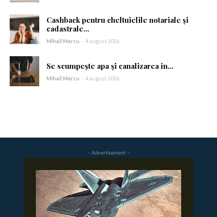
Cashback pentru cheltuielile notariale și
cadastrale...
Mihail Marcu
-
4 august 2026
Se scumpește apa și canalizarea în...
Mihail Marcu
-
4 august 2026
- Advertisement -