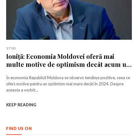
STIRI
Ioniță: Economia Moldovei oferă mai
multe motive de optimism decât acum un
an
În economia Republicii Moldova se observă tendințe pozitive, ceea ce
oferă motive pentru un optimism mai mare decât în 2024. Despre
Rămâi conectat la lumea afacerilor și
Rămâi conectat la lumea afacerilor și
aceasta a vorbit...
a ideilor care inspiră.
a ideilor care inspiră.
KEEP READING
Abonează-te la newsletterul The List și citește știrile altfel.
Abonează-te la newsletterul The List și citește știrile altfel.
FIND US ON
Abonează-te
Abonează-te