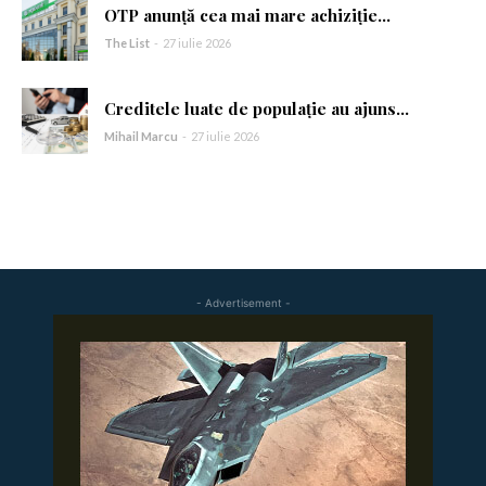
OTP anunță cea mai mare achiziție...
Am citit și accept
Politica de confidențialitate
.
The List
-
27 iulie 2026
Creditele luate de populație au ajuns...
Mihail Marcu
-
27 iulie 2026
- Advertisement -