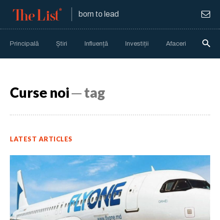
born to lead
Principală
Știri
Influență
Investiții
Afaceri
Anali
Curse noi
─ tag
LATEST ARTICLES