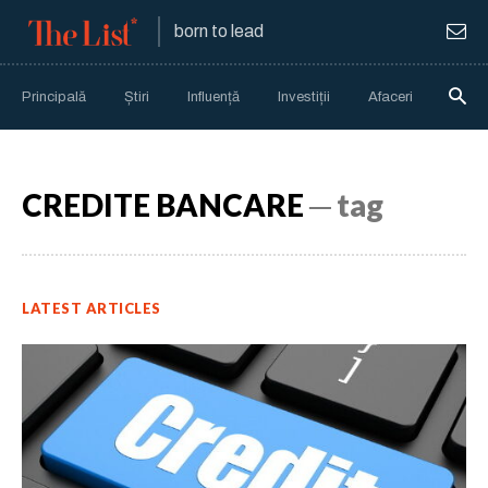
born to lead
Principală
Știri
Influență
Investiții
Afaceri
Anali
CREDITE BANCARE
─ tag
LATEST ARTICLES