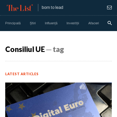
born to lead
Principală
Știri
Influență
Investiții
Afaceri
Anali
Consiliul UE
─ tag
LATEST ARTICLES