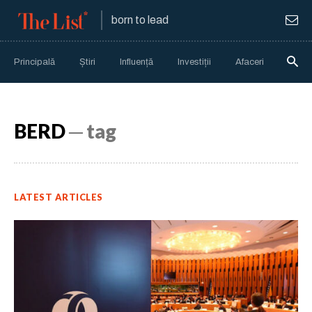
born to lead
Principală
Știri
Influență
Investiții
Afaceri
Anali
BERD
─ tag
LATEST ARTICLES