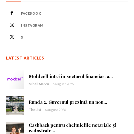
Abonează-te
FACEBOOK
Am citit și accept
Politica de confidențialitate
.
INSTAGRAM
X
LATEST ARTICLES
Moldcell intră în sectorul financiar: a...
Mihail Marcu
-
6 august 2026
Runda 2. Guvernul prezintă un nou...
The List
-
6 august 2026
Cashback pentru cheltuielile notariale și
cadastrale...