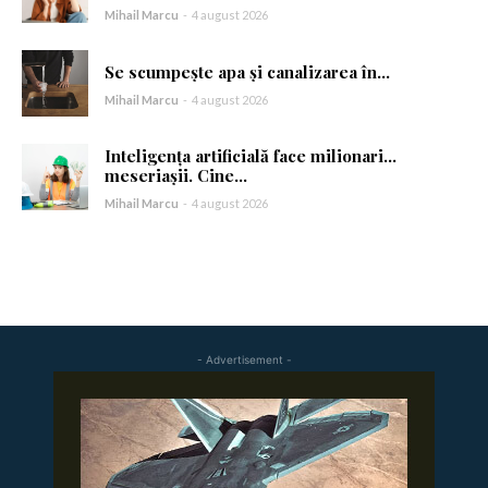
Mihail Marcu
-
4 august 2026
Se scumpește apa și canalizarea în...
Mihail Marcu
-
4 august 2026
Inteligența artificială face milionari…
meseriașii. Cine...
Mihail Marcu
-
4 august 2026
- Advertisement -