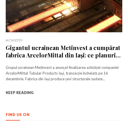
ACHIZIȚII
Gigantul ucrainean Metinvest a cumpărat
fabrica ArcelorMittal din Iași: ce planuri
are și ce urmează pentru producția de țevi
Grupul ucrainean Metinvest a anunțat finalizarea achiziției companiei
ArcelorMittal Tubular Products Iași, tranzacție încheiată pe 16
decembrie. Fabrica din Iași produce țevi structurale sudate...
KEEP READING
FIND US ON