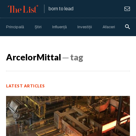
born to lead
Principală
Știri
Influență
Investiții
Afaceri
Anali
ArcelorMittal
─ tag
LATEST ARTICLES