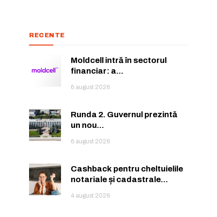
RECENTE
Moldcell intră în sectorul
financiar: a...
6 august 2026
Runda 2. Guvernul prezintă
un nou...
6 august 2026
Cashback pentru cheltuielile
notariale și cadastrale...
4 august 2026