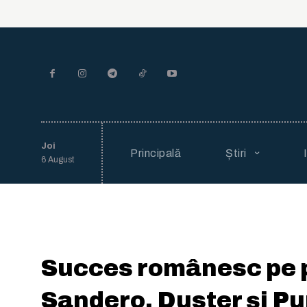
Joi
Principală
Știri
6 August
Succes românesc pe p
Sandero, Duster și Pu