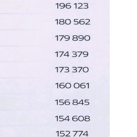
citește știrile altfel.
Abonează-te
Am citit și accept
Politica de confidențialitate
.