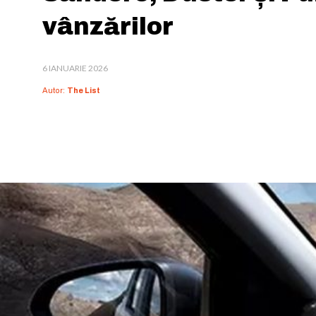
vânzărilor
6 IANUARIE 2026
Autor:
The List