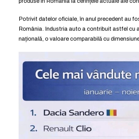
produse în România la cerințele actuale ale co
Rămâi conectat 
Rămâi conectat 
Potrivit datelor oficiale, în anul precedent au
România. Industria auto a contribuit astfel cu 
națională, o valoare comparabilă cu dimensiune
Am citit 
Am citit 
a