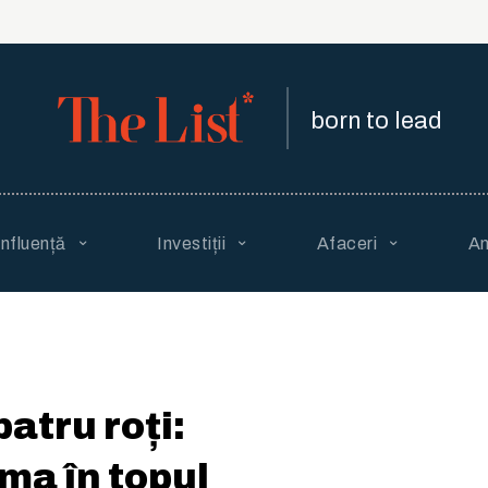
born to lead
Influență
Investiții
Afaceri
An
atru roți:
ma în topul