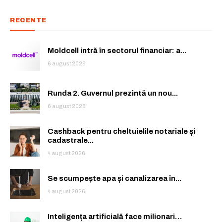
RECENTE
Moldcell intră în sectorul financiar: a...
6 august 2026
Runda 2. Guvernul prezintă un nou...
6 august 2026
Cashback pentru cheltuielile notariale și
cadastrale...
4 august 2026
Rămâi conectat la lumea afacerilor și
Rămâi conectat la lumea afacerilor și
a ideilor care inspiră.
a ideilor care inspiră.
Se scumpește apa și canalizarea în...
4 august 2026
Abonează-te la newsletterul The List și citește știrile altfel.
Abonează-te la newsletterul The List și citește știrile altfel.
Inteligența artificială face milionari…