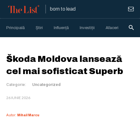
born to lead
Principală
Știri
Influență
Investiții
Afaceri
Anali
Škoda Moldova lansează
cel mai sofisticat Superb
Categorie:
Uncategorized
26 IUNIE 2026
Autor:
Mihail Marcu