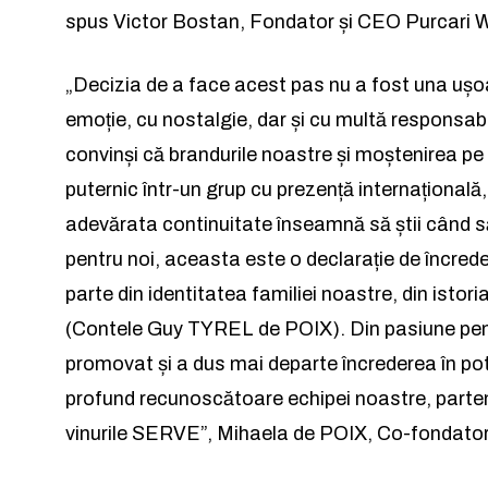
spus Victor Bostan, Fondator și CEO Purcari W
Rămâi conectat 
Rămâi conectat 
„Decizia de a face acest pas nu a fost una ușo
emoție, cu nostalgie, dar și cu multă responsab
convinși că brandurile noastre și moștenirea pe 
puternic într-un grup cu prezență internațională,
adevărata continuitate înseamnă să știi când să 
Am citit 
Am citit 
pentru noi, aceasta este o declarație de încre
parte din identitatea familiei noastre, din istori
(Contele Guy TYREL de POIX). Din pasiune pent
promovat și a dus mai departe încrederea în pot
profund recunoscătoare echipei noastre, partener
a
vinurile SERVE”, Mihaela de POIX, Co-fondat