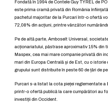
Fondată în 1994 de Contele Guy TYREL de PO
este prima cramă privată din România înființat
pachetul majoritar de la Purcari într-o ofertă vo
72,08% din acțiuni, printre vânzători numărând
Pe de altă parte, Amboselt Universal, societa
acționariatului, păstrase aproximativ 15% din t
Maspex, cea mai mare companie privată din indu
mari din Europa Centrală și de Est, cu o istorie 
grupului sunt distribuite în peste 60 de țări de p
Purcari s-a listat la cota pieței reglementate a
printr-o ofertă publică la care cumpărători au f
investiții din Occident.