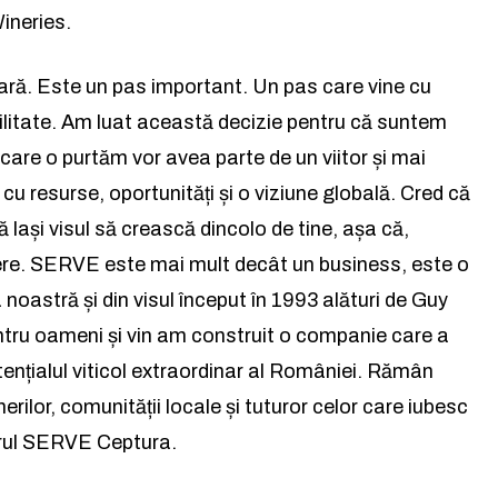
ineries.
la lumea afacerilor și a ideil
la lumea afacerilor și a ideil
ară. Este un pas important. Un pas care vine cu
Abonează-te la newsletterul The List și citește știrile altfel.
Abonează-te la newsletterul The List și citește știrile altfel.
ilitate. Am luat această decizie pentru că suntem
care o purtăm vor avea parte de un viitor și mai
 cu resurse, oportunități și o viziune globală. Cred că
Abo
Abo
lași visul să crească dincolo de tine, așa că,
și accept
și accept
Politica de confidențialitate
Politica de confidențialitate
.
.
dere. SERVE este mai mult decât un business, este o
a noastră și din visul început în 1993 alături de Guy
ru oameni și vin am construit o companie care a
Rămâi conectat la lumea
ențialul viticol extraordinar al României. Rămân
ilor, comunității locale și tuturor celor care iubesc
facerilor și a ideilor care inspir
orul SERVE Ceptura.
Abonează-te la newsletterul The List și