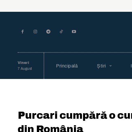
Vineri
Principală
Știri
7 August
Purcari cumpără o c
din România