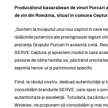
Producătorul basarabean de vinuri Purcari
de vin din România, situat în comuna Ceptura
„Suntem la începutul unui nou capitol în care n
rădăcinile puternice ale prestigioasei regiuni v
prezența Grupului Purcari în această zonă. Re
SERVE Ceptura și apreciem modul în care aceas
pasiune de către familia sa, păstrând unicitat
exprimă terroir-ul și patrimoniul specific.
Fiind, la rândul nostru, dedicați autenticității și
consolidăm brandurile SERVE, care spun o pove
autenticitate și excelență. Totodată, bazându-n
Wineries, ne propunem să consolidăm și mai mult