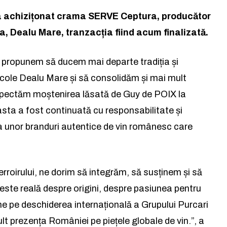
 a achizițonat crama SERVE Ceptura, producător
, Dealu Mare, tranzacția fiind acum finalizată.
e propunem să ducem mai departe tradiția și
iticole Dealu Mare și să consolidăm și mai mult
spectăm moștenirea lăsată de Guy de POIX la
ta a fost continuată cu responsabilitate și
ea unor branduri autentice de vin românesc care
 terroirului, ne dorim să integrăm, să susținem și să
ste reală despre origini, despre pasiunea pentru
e pe deschiderea internațională a Grupului Purcari
 prezența României pe piețele globale de vin.”, a