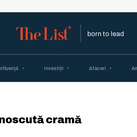
born to lead
Influență
Investiții
Afaceri
An
unoscută cramă