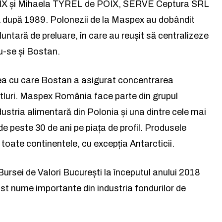
IX și Mihaela TYREL de POIX, SERVE Ceptura SRL
citește știrile altfel.
ă după 1989. Polonezii de la Maspex au dobândit
luntară de preluare, în care au reușit să centralizeze
Abonează-te
u-se și Bostan.
Am citit și accept
Politica de confidențialitate
.
tea cu care Bostan a asigurat concentrarea
itluri. Maspex România face parte din grupul
stria alimentară din Polonia și una dintre cele mai
de peste 30 de ani pe piața de profil. Produsele
e toate continentele, cu excepția Antarcticii.
 Bursei de Valori București la începutul anului 2018
ost nume importante din industria fondurilor de