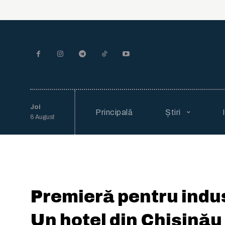
Joi
Principală
Știri
6 August
Premieră pentru indus
Un hotel din Chișinău 