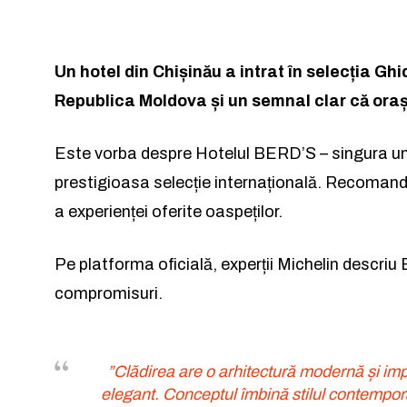
Un hotel din Chișinău a intrat în selecția Gh
Republica Moldova și un semnal clar că orașu
Rămâi conectat 
Rămâi conectat 
Este vorba despre Hotelul BERD’S – singura unit
prestigioasa selecție internațională. Recomandar
a experienței oferite oaspeților.
Pe platforma oficială, experții Michelin descriu
Am citit 
Am citit 
compromisuri.
”Clădirea are o arhitectură modernă și im
elegant. Conceptul îmbină stilul contempora