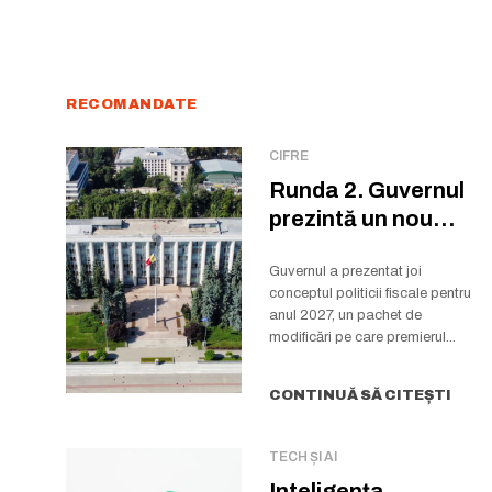
RECOMANDATE
CIFRE
Runda 2. Guvernul
prezintă un nou
proiect de politică...
Guvernul a prezentat joi
conceptul politicii fiscale pentru
anul 2027, un pachet de
modificări pe care premierul...
CONTINUĂ SĂ CITEȘTI
TECH ȘI AI
Inteligența