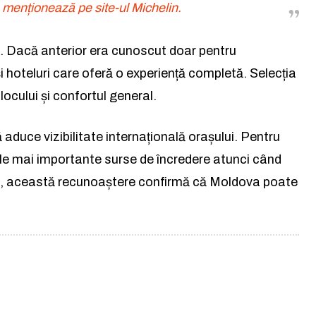
facerilor și a ideilor care inspir
menționează pe site-ul Michelin.
iile. Dacă anterior era cunoscut doar pentru
Abonează-te la newsletterul The List și
citește știrile altfel.
 hoteluri care oferă o experiență completă. Selecția
locului și confortul general.
Abonează-te
 aduce vizibilitate internațională orașului. Pentru
Am citit și accept
Politica de confidențialitate
.
 cele mai importante surse de încredere atunci când
lă, această recunoaștere confirmă că Moldova poate