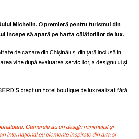
idului Michelin. O premieră pentru turismul din
l începe să apară pe harta călătoriilor de lux.
la lumea afacerilor și a ideil
la lumea afacerilor și a ideil
ate de cazare din Chișinău și din țară inclusă în
Abonează-te la newsletterul The List și citește știrile altfel.
Abonează-te la newsletterul The List și citește știrile altfel.
ea vine după evaluarea serviciilor, a designului și
Abo
Abo
 BERD’S drept un hotel boutique de lux realizat fără
și accept
și accept
Politica de confidențialitate
Politica de confidențialitate
.
.
punătoare. Camerele au un design minimalist și
Rămâi conectat la lumea
n internațional cu elemente inspirate din arta și