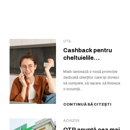
UTIL
Cashback pentru
cheltuielile
notariale și
cadastrale la
Maib lansează o nouă promoție
dedicată clienților care își doresc
creditul imobiliar...
să cumpere, să repare, să finiseze
o locuință...
CONTINUĂ SĂ CITEȘTI
ACHIZIȚII
OTP anunță cea mai