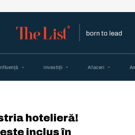
born to lead
Influență
Investiții
Afaceri
An
tria hotelieră!
este inclus în