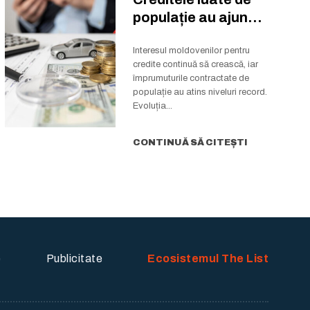
populație au ajuns
la un nivel...
Interesul moldovenilor pentru
credite continuă să crească, iar
împrumuturile contractate de
populație au atins niveluri record.
Evoluția...
CONTINUĂ SĂ CITEȘTI
e
Publicitate
Ecosistemul The List