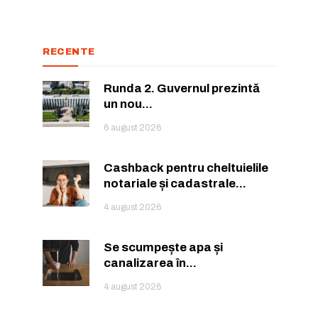
RECENTE
Runda 2. Guvernul prezintă
or care inspiră.
or care inspiră.
un nou...
6 august 2026
Cashback pentru cheltuielile
notariale și cadastrale...
nează-te
nează-te
4 august 2026
Se scumpește apa și
canalizarea în...
4 august 2026