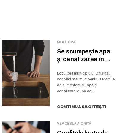
MOLDOVA
Se scumpește apa
și canalizarea în
Chișinău
Locuitorii municipiului Chișinău
vor plăti mai mult pentru serviciile
de alimentare cu apă și
canalizare, după ce...
CONTINUĂ SĂ CITEȘTI
VEACESLAV IONIȚĂ
Creditele luate de