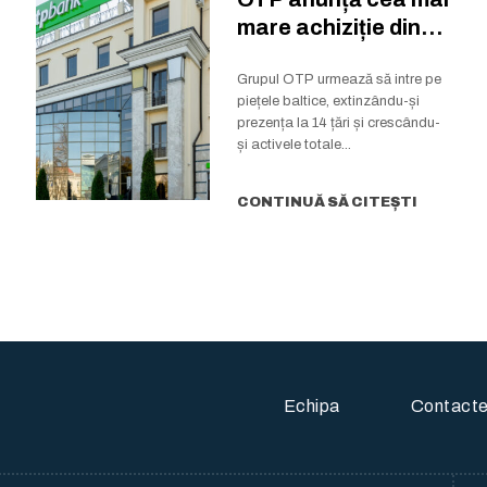
mare achiziție din
istoria grupului
Grupul OTP urmează să intre pe
piețele baltice, extinzându-și
prezența la 14 țări și crescându-
și activele totale...
CONTINUĂ SĂ CITEȘTI
Echipa
Contact