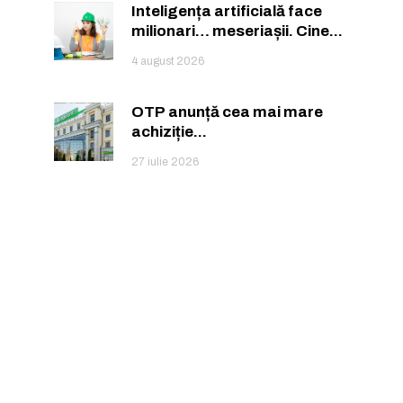
ă.
Inteligența artificială face
milionari… meseriașii. Cine...
4 august 2026
OTP anunță cea mai mare
achiziție...
27 iulie 2026