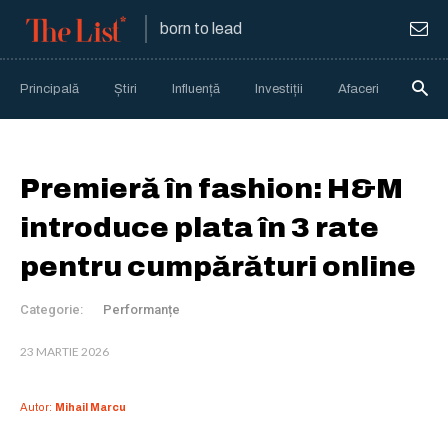
born to lead
Principală
Știri
Influență
Investiții
Afaceri
Anali
Premieră în fashion: H&M
introduce plata în 3 rate
pentru cumpărături online
Categorie:
Performanțe
23 MARTIE 2026
Autor:
Mihail Marcu