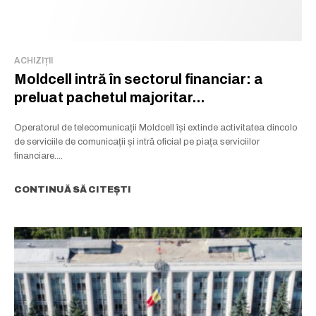
Abonează-te la newsletterul The List și citește știrile altfel.
Abonează-te
ACHIZIȚII
Moldcell intră în sectorul financiar: a
Am citit și accept
Politica de confidențialitate
.
preluat pachetul majoritar...
Operatorul de telecomunicații Moldcell își extinde activitatea dincolo
de serviciile de comunicații și intră oficial pe piața serviciilor
financiare....
CONTINUĂ SĂ CITEȘTI