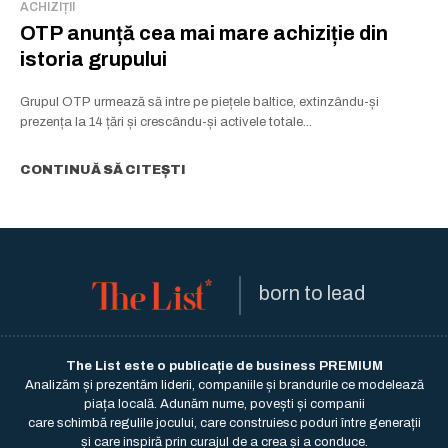
ACHIZIȚII
OTP anunță cea mai mare achiziție din
istoria grupului
Grupul OTP urmează să intre pe piețele baltice, extinzându-și
prezența la 14 țări și crescându-și activele totale...
CONTINUĂ SĂ CITEȘTI
born to lead
The List este o publicație de business PREMIUM
Analizăm și prezentăm liderii, companiile și brandurile ce modelează
piața locală. Adunăm nume, povești și companii
care schimbă regulile jocului, care construiesc poduri între generații
și care inspiră prin curajul de a crea și a conduce.