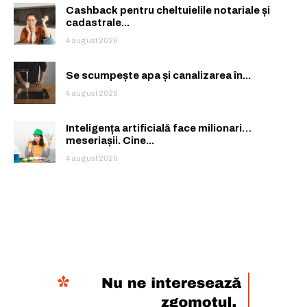
Cashback pentru cheltuielile notariale și
cadastrale...
4 august 2026
Se scumpește apa și canalizarea în...
4 august 2026
Inteligența artificială face milionari…
meseriașii. Cine...
4 august 2026
Rămâi conectat la lumea afacerilor și
Rămâi conectat la lumea afacerilor și
a ideilor care inspiră.
a ideilor care inspiră.