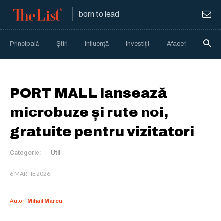
born to lead
Principală
Știri
Influență
Investiții
Afaceri
Anali
PORT MALL lansează
microbuze și rute noi,
gratuite pentru vizitatori
Categorie:
Util
6 MARTIE 2026
Autor:
Mihail Marcu