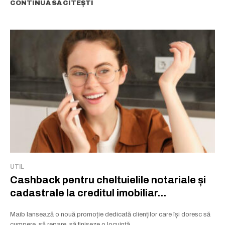
CONTINUĂ SĂ CITEȘTI
UTIL
Cashback pentru cheltuielile notariale și
cadastrale la creditul imobiliar...
Maib lansează o nouă promoție dedicată clienților care își doresc să
cumpere, să repare, să finiseze o locuință...