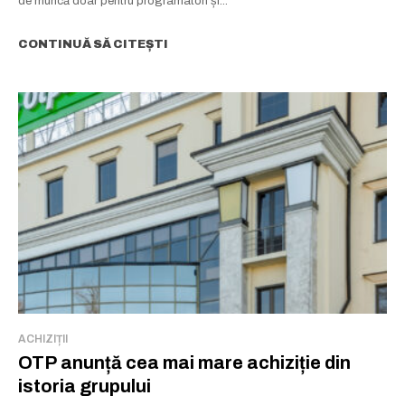
de muncă doar pentru programatori și...
CONTINUĂ SĂ CITEȘTI
ACHIZIȚII
OTP anunță cea mai mare achiziție din
istoria grupului