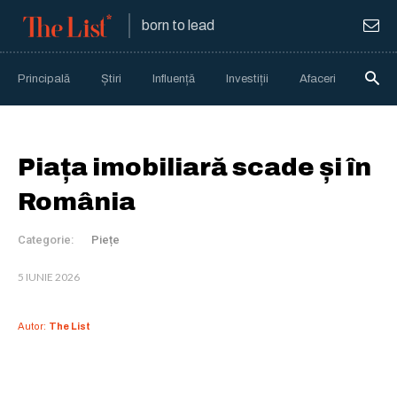
born to lead
Principală
Știri
Influență
Investiții
Afaceri
Anali
Piața imobiliară scade și în
România
Categorie:
Piețe
5 IUNIE 2026
Autor:
The List