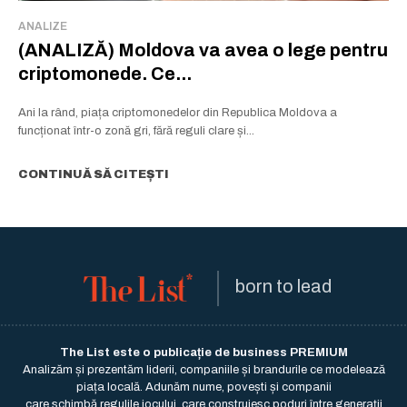
ANALIZE
(ANALIZĂ) Moldova va avea o lege pentru
criptomonede. Ce...
Ani la rând, piața criptomonedelor din Republica Moldova a
funcționat într-o zonă gri, fără reguli clare și...
CONTINUĂ SĂ CITEȘTI
born to lead
The List este o publicație de business PREMIUM
Analizăm și prezentăm liderii, companiile și brandurile ce modelează
piața locală. Adunăm nume, povești și companii
care schimbă regulile jocului, care construiesc poduri între generații