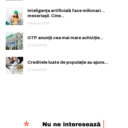
Inteligența artificială face milionari…
meseriașii. Cine...
4 august 2026
OTP anunță cea mai mare achiziție...
27 iulie 2026
Creditele luate de populație au ajuns...
27 iulie 2026