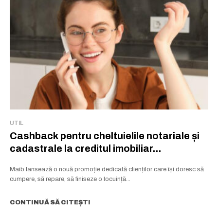
Rămâi conectat la lumea afacerilor și
a ideilor care inspiră.
Abonează-te la newsletterul The List și citește știrile altfel.
Abonează-te
Am citit și accept
Politica de confidențialitate
.
UTIL
Cashback pentru cheltuielile notariale și
cadastrale la creditul imobiliar...
Maib lansează o nouă promoție dedicată clienților care își doresc să
cumpere, să repare, să finiseze o locuință...
CONTINUĂ SĂ CITEȘTI