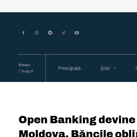
Vineri
Principală
Știri
7 August
Open Banking devine r
Moldova. Băncile obl