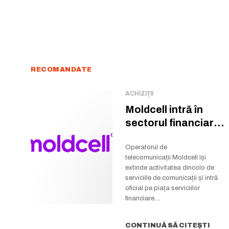
RECOMANDATE
ACHIZIȚII
Moldcell intră în
sectorul financiar:
a preluat pachetul
majoritar...
Operatorul de
telecomunicații Moldcell își
extinde activitatea dincolo de
serviciile de comunicații și intră
oficial pe piața serviciilor
financiare....
CONTINUĂ SĂ CITEȘTI