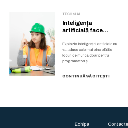
TECH ȘI AI
Inteligența
artificială face
milionari…
meseriașii. Cine va
Explozia inteligenței artificiale nu
va aduce cele mai bine plătite
câștiga salarii...
locuri de muncă doar pentru
programatori și...
CONTINUĂ SĂ CITEȘTI
Echipa
Contact