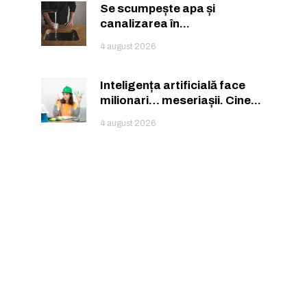
Se scumpește apa și
canalizarea în...
ă.
4 august 2026
Inteligența artificială face
milionari… meseriașii. Cine...
4 august 2026