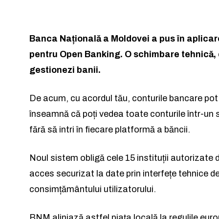
Banca Națională a Moldovei a pus în aplicar
pentru Open Banking. O schimbare tehnică, da
gestionezi banii.
Rămâi conectat 
Rămâi conectat 
De acum, cu acordul tău, conturile bancare pot f
înseamnă că poți vedea toate conturile într-un sin
fără să intri în fiecare platformă a băncii.
Noul sistem obligă cele 15 instituții autorizate
Am citit 
Am citit 
acces securizat la date prin interfețe tehnice d
consimțământului utilizatorului.
BNM aliniază astfel piața locală la regulile eu