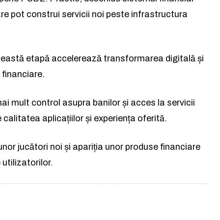
Rămâi conectat la lumea
re pot construi servicii noi peste infrastructura
facerilor și a ideilor care inspir
Abonează-te la newsletterul The List și
astă etapă accelerează transformarea digitală și
citește știrile altfel.
 financiare.
Abonează-te
i mult control asupra banilor și acces la servicii
alitatea aplicațiilor și experiența oferită.
Am citit și accept
Politica de confidențialitate
.
or jucători noi și apariția unor produse financiare
utilizatorilor.