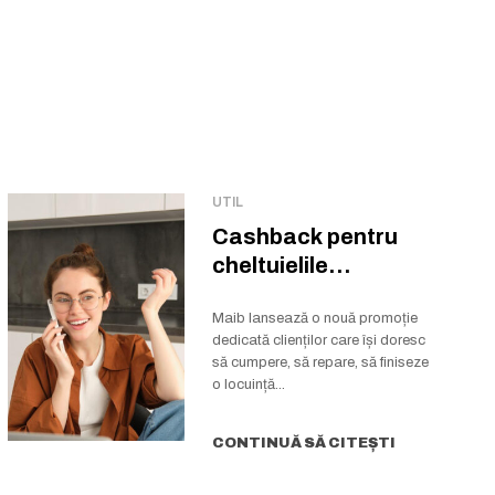
UTIL
Cashback pentru
cheltuielile
notariale și
cadastrale la
Maib lansează o nouă promoție
dedicată clienților care își doresc
creditul imobiliar...
să cumpere, să repare, să finiseze
o locuință...
CONTINUĂ SĂ CITEȘTI