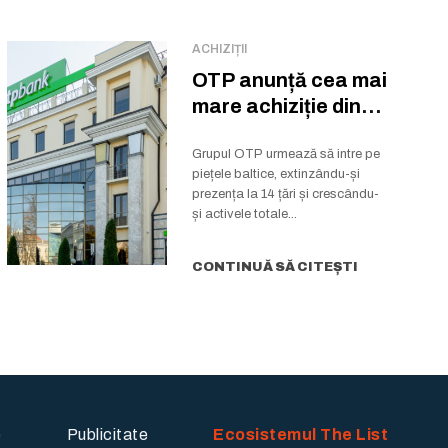
ACHIZIȚII
OTP anunță cea mai
mare achiziție din
istoria grupului
Grupul OTP urmează să intre pe
piețele baltice, extinzându-și
prezența la 14 țări și crescându-
și activele totale...
CONTINUĂ SĂ CITEȘTI
e
Publicitate
Ecosistemul The List