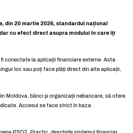
e, din 20 martie 2026, standardul național
r cu efect direct asupra modului în care îți
la lumea afacerilor și a ideil
la lumea afacerilor și a ideil
i conectate la aplicații financiare externe. Asta
Abonează-te la newsletterul The List și citește știrile altfel.
Abonează-te la newsletterul The List și citește știrile altfel.
gur loc sau poți face plăți direct din alte aplicații,
Abo
Abo
 din Moldova, bănci și organizații nebancare, să ofere
și accept
și accept
Politica de confidențialitate
Politica de confidențialitate
.
.
edicate. Accesul se face strict în baza
ropene PSD2. Practic, deschide sistemul financiar