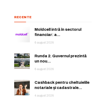
RECENTE
Moldcell intră în sectorul
financiar: a...
or care inspiră.
or care inspiră.
6 august 2026
Runda 2. Guvernul prezintă
un nou...
6 august 2026
nează-te
nează-te
Cashback pentru cheltuielile
notariale și cadastrale...
4 august 2026