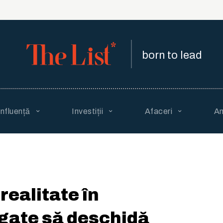
born to lead
Influență
Investiții
Afaceri
An
ealitate în
igate să deschidă