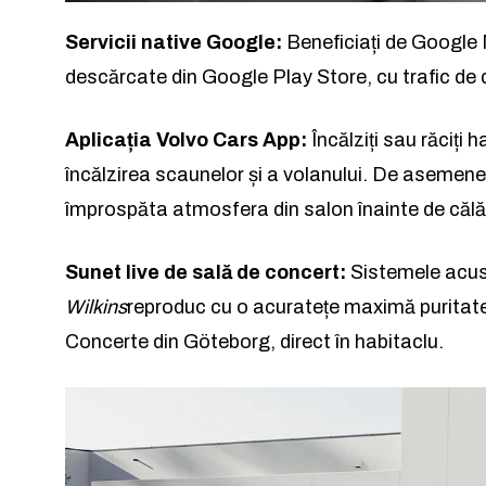
Servicii native Google:
Beneficiați de Google M
descărcate din Google Play Store, cu trafic de d
Aplicația Volvo Cars App:
Încălziți sau răciți 
încălzirea scaunelor și a volanului. De asemenea,
împrospăta atmosfera din salon înainte de călă
Sunet live de sală de concert:
Sistemele acus
Wilkins
reproduc cu o acuratețe maximă puritate
Concerte din Göteborg, direct în habitaclu.