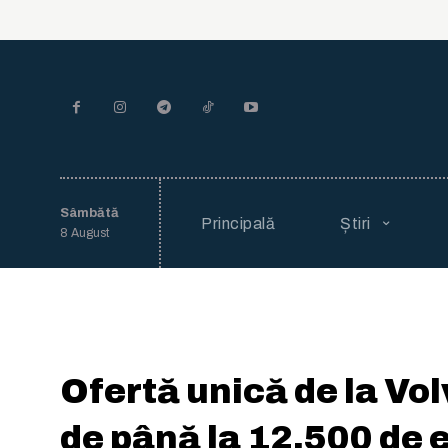
Sâmbătă
Principală
Știri
8 August
Ofertă unică de la Vo
de până la 12.500 de 