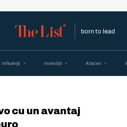
born to lead
Influență
Investiții
Afaceri
lvo cu un avantaj
euro