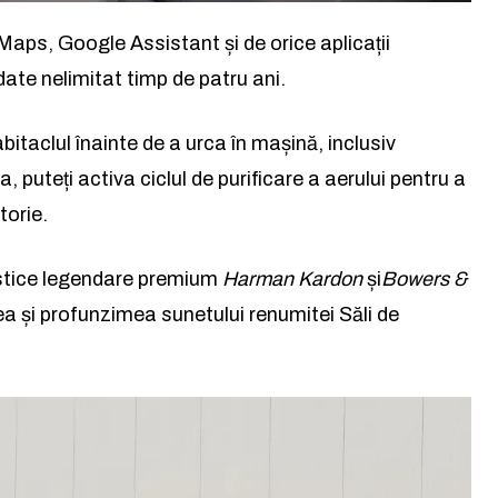
citește știrile altfel.
aps, Google Assistant și de orice aplicații
ate nelimitat timp de patru ani.
Abonează-te
Am citit și accept
Politica de confidențialitate
.
habitaclul înainte de a urca în mașină, inclusiv
 puteți activa ciclul de purificare a aerului pentru a
torie.
tice legendare premium
Harman Kardon
și
Bowers &
a și profunzimea sunetului renumitei Săli de