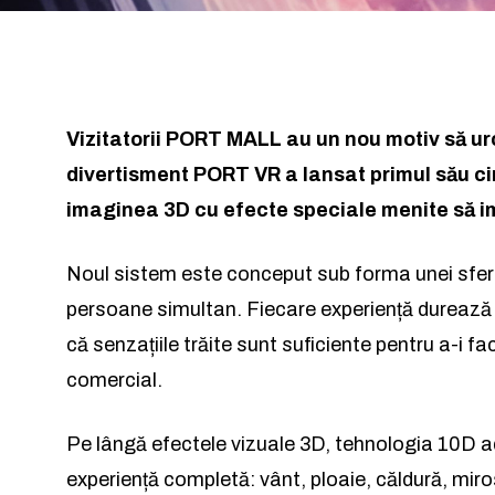
Vizitatorii PORT MALL au un nou motiv să urc
divertisment PORT VR a lansat primul său c
imaginea 3D cu efecte speciale menite să im
Noul sistem este conceput sub forma unei sfer
persoane simultan. Fiecare experiență durează î
că senzațiile trăite sunt suficiente pentru a-i fa
comercial.
Pe lângă efectele vizuale 3D, tehnologia 10D 
experiență completă: vânt, ploaie, căldură, miro