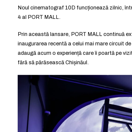
Noul cinematograf 10D funcționează zilnic, într
4 al PORT MALL.
Prin această lansare, PORT MALL continuă ext
inaugurarea recentă a celui mai mare circuit de k
adaugă acum o experiență care îi poartă pe vizita
fără să părăsească Chișinăul.