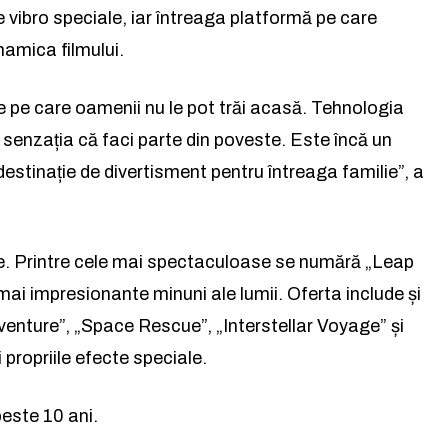
vibro speciale, iar întreaga platformă pe care
la lumea afacerilor și a ideil
la lumea afacerilor și a ideil
namica filmului.
e care oamenii nu le pot trăi acasă. Tehnologia
Abonează-te la newsletterul The List și citește știrile altfel.
Abonează-te la newsletterul The List și citește știrile altfel.
 senzația că faci parte din poveste. Este încă un
tinație de divertisment pentru întreaga familie”, a
Abo
Abo
și accept
și accept
Politica de confidențialitate
Politica de confidențialitate
.
.
uale. Printre cele mai spectaculoase se numără „Leap
 mai impresionante minuni ale lumii. Oferta include și
dventure”, „Space Rescue”, „Interstellar Voyage” și
Rămâi conectat la lumea
i propriile efecte speciale.
facerilor și a ideilor care inspir
este 10 ani.
Abonează-te la newsletterul The List și