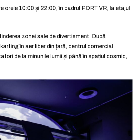
citește știrile altfel.
e orele 10:00 și 22:00, în cadrul PORT VR, la etajul
Abonează-te
inderea zonei sale de divertisment. După
Am citit și accept
Politica de confidențialitate
.
arting în aer liber din țară, centrul comercial
tori de la minunile lumii și până în spațiul cosmic,