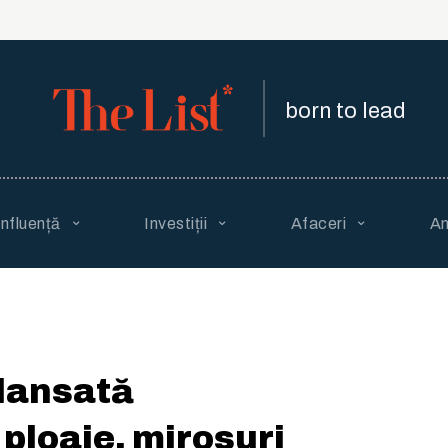
born to lead
Influență
Investiții
Afaceri
An
lansată
 ploaie, mirosuri