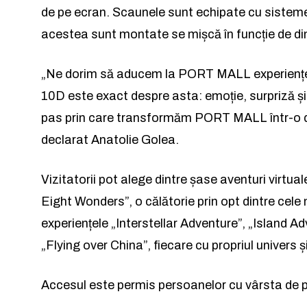
de pe ecran. Scaunele sunt echipate cu sisteme 
Rămâi conectat 
Rămâi conectat 
acestea sunt montate se mișcă în funcție de di
„Ne dorim să aducem la PORT MALL experiențe p
10D este exact despre asta: emoție, surpriză și
pas prin care transformăm PORT MALL într-o des
declarat Anatolie Golea.
Am citit 
Am citit 
Vizitatorii pot alege dintre șase aventuri virt
Eight Wonders”, o călătorie prin opt dintre cele
experiențele „Interstellar Adventure”, „Island A
„Flying over China”, fiecare cu propriul univers ș
a
Accesul este permis persoanelor cu vârsta de p