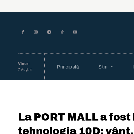
Vineri
Principală
Știri
7 August
La PORT MALL a fost 
tehnologia 10D: vânt,