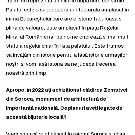
trăim, ne reprezintă principiile după care construim.
Palatul este o capodopera arhitecturala amplasat în
inima Bucureștiului care are o istorie fabuloasa si
plina de valoare, este amplasat în piața Regelui
Mihai al României iar pe noi ne onorează si mai mult
statuia regelui chiar în fata palatului. Este frumos
sa învățăm din istorie pentru a lasă istorie urmașilor
noștri și vom lasă istoria sa ne judece trecerea
noastră prin timp.
Apropo, în 2022 ați achiziționat clădirea Zemstvei
din Soroca, monument de arhitectură de
importanță națională. Ce planuri aveți legate de
această bijuterie locală?
V-am spus că sunt născut în raionul Soroca și chiar