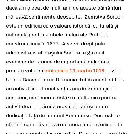
dacă am plecat de mulți ani, de aceste pământuri
mă leagă sentimente deosebite. Zemstva Sorocii
este un edificiu cu o valoare istorică, culturală și
Rămâi conectat la lumea afacerilor și
Rămâi conectat la lumea afacerilor și
națională pentru ambele maluri ale Prutului,
a ideilor care inspiră.
a ideilor care inspiră.
construită încă în 1877. A servit drept palat
Abonează-te la newsletterul The List și citește știrile altfel.
Abonează-te la newsletterul The List și citește știrile altfel.
administrativ al orașului Soroca, a găzduit
evenimente istorice de importanță națională
precum votarea
moțiunii la 13 martie 1918
privind
Abonează-te
Abonează-te
Unirea Basarabiei cu România, tot în acest edificiu
Am citit și accept
Am citit și accept
Politica de confidențialitate
Politica de confidențialitate
.
.
au activat și petrecut viața zeci de generații de
soroceni, care merită astăzi o mulțumire pentru
activitatea lor dăruită orașului, Țării și pentru
Rămâi conectat la lumea afacerilor și
dedicația față de neamul Românesc. Deci este o
a ideilor care inspiră.
clădire care păstrează memoria unor evenimente
Abonează-te la newsletterul The List și citește știrile altfel.
marcante pentru țara noastră. Desigur, procesul de