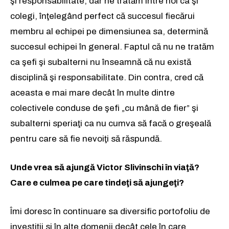
şi responsabilitate, dar ne tratăm între noi ca şi
colegi, înţelegând perfect că succesul fiecărui
membru al echipei pe dimensiunea sa, determină
succesul echipei în general. Faptul că nu ne tratăm
ca şefi şi subalterni nu înseamnă că nu există
disciplină şi responsabilitate. Din contra, cred că
aceasta e mai mare decât în multe dintre
colectivele conduse de şefi „cu mână de fier” şi
subalterni speriaţi ca nu cumva să facă o greşeală
pentru care să fie nevoiţi să răspundă.
Unde vrea să ajungă Victor Slivinschi în viaţă?
Care e culmea pe care tindeţi să ajungeţi?
Îmi doresc în continuare sa diversific portofoliu de
investiții si în alte domenii decât cele în care