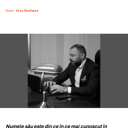
Autor:
Ursu Svetlana
Numele său este din ce în ce mai cunoscut în