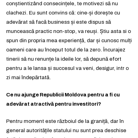
conștientizând consecințele, te motivezi să nu
clachezi. Eu sunt convins că: cine-și dorește cu
adevărat să facă business și este dispus să
muncească practic non-stop, va reuși. Știu asta si o
spun din propria mea experiență, dar și cunosc mulți
oameni care au început totul de la zero. Încurajez
tinerii să nu renunțe la ideile lor, să depună efort
pentru a le lansa și succesul va veni, desigur, intr o
zi mai îndepărtată.
Ce nu ajunge Republicii Moldova pentru a fi cu
adevărat atractivă pentru investitori?
Pentru moment este războiul de la graniță, dar în
general autoritățile statului nu sunt prea deschise