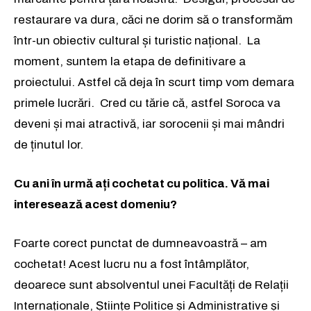
restaurare va dura, căci ne dorim să o transformăm
Abonează-te
într-un obiectiv cultural și turistic național. La
moment, suntem la etapa de definitivare a
Am citit și accept
Politica de confidențialitate
.
proiectului. Astfel că deja în scurt timp vom demara
primele lucrări. Cred cu tărie că, astfel Soroca va
deveni și mai atractivă, iar sorocenii și mai mândri
de ținutul lor.
Cu ani în urmă ați cochetat cu politica. Vă mai
interesează acest domeniu?
Foarte corect punctat de dumneavoastră – am
cochetat! Acest lucru nu a fost întâmplător,
deoarece sunt absolventul unei Facultăți de Relații
Internaționale, Științe Politice și Administrative și