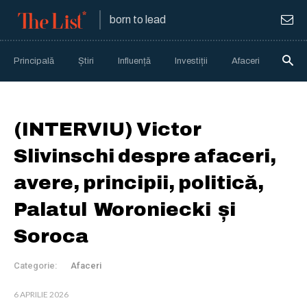
born to lead
Principală
Știri
Influență
Investiții
Afaceri
Anali
(INTERVIU) Victor
Slivinschi despre afaceri,
avere, principii, politică,
Palatul Woroniecki și
Soroca
Categorie:
Afaceri
6 APRILIE 2026