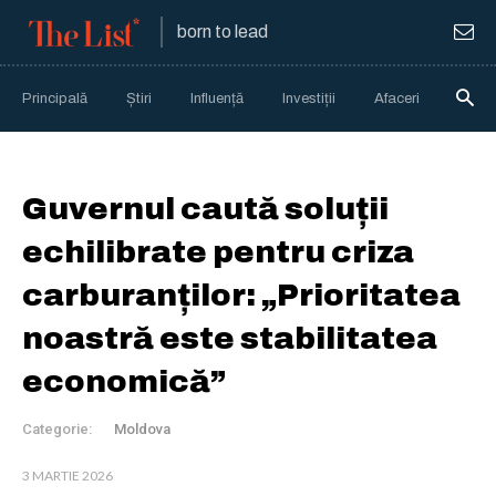
born to lead
Principală
Știri
Influență
Investiții
Afaceri
Anali
Guvernul caută soluții
echilibrate pentru criza
carburanților: „Prioritatea
noastră este stabilitatea
economică”
Categorie:
Moldova
3 MARTIE 2026