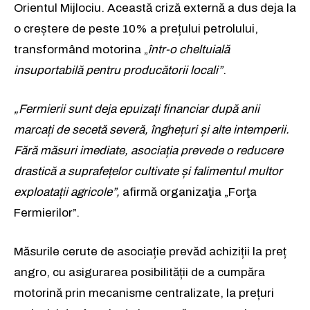
Orientul Mijlociu. Această criză externă a dus deja la
o creștere de peste 10% a prețului petrolului,
transformând motorina „
într-o cheltuială
insuportabilă pentru producătorii locali”
.
„Fermierii sunt deja epuizați financiar după anii
marcați de secetă severă, înghețuri și alte intemperii.
Fără măsuri imediate, asociația prevede o reducere
drastică a suprafețelor cultivate și falimentul multor
exploatații agricole”,
afirmă organizaţia „Forţa
Fermierilor”.
Măsurile cerute de asociație prevăd achiziții la preț
angro, cu asigurarea posibilității de a cumpăra
motorină prin mecanisme centralizate, la prețuri