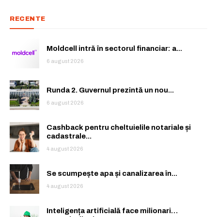
RECENTE
Moldcell intră în sectorul financiar: a...
6 august 2026
Runda 2. Guvernul prezintă un nou...
6 august 2026
Cashback pentru cheltuielile notariale și
cadastrale...
4 august 2026
Rămâi conectat la lumea afacerilor și
Rămâi conectat la lumea afacerilor și
a ideilor care inspiră.
a ideilor care inspiră.
Se scumpește apa și canalizarea în...
4 august 2026
Abonează-te la newsletterul The List și citește știrile altfel.
Abonează-te la newsletterul The List și citește știrile altfel.
Inteligența artificială face milionari…