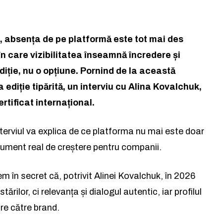
ss, absența de pe platformă este tot mai des
la lumea afacerilor și a ideil
la lumea afacerilor și a ideil
în care vizibilitatea înseamnă încredere și
diție, nu o opțiune. Pornind de la această
Abonează-te la newsletterul The List și citește știrile altfel.
Abonează-te la newsletterul The List și citește știrile altfel.
a ediție tipărită, un interviu cu Alina Kovalchuk,
rtificat internațional.
Abo
Abo
 interviul va explica de ce platforma nu mai este doar
și accept
și accept
Politica de confidențialitate
Politica de confidențialitate
.
.
trument real de creștere pentru companii.
 în secret că, potrivit Alinei Kovalchuk, în 2026
lor, ci relevanța și dialogul autentic, iar profilul
Rămâi conectat la lumea
are către brand.
facerilor și a ideilor care inspir