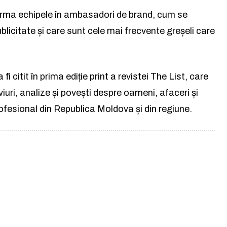
forma echipele în ambasadori de brand, cum se
Abonează-te la newsletterul The List și
licitate și care sunt cele mai frecvente greșeli care
citește știrile altfel.
Abonează-te
i citit în prima ediție print a revistei The List, care
uri, analize și povești despre oameni, afaceri și
Am citit și accept
Politica de confidențialitate
.
fesional din Republica Moldova și din regiune.