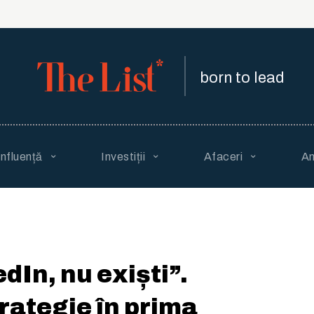
born to lead
Influență
Investiții
Afaceri
An
dIn, nu exiști”.
trategie în prima