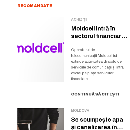
RECOMANDATE
ACHIZIȚII
Moldcell intră în
sectorul financiar:
a preluat pachetul
majoritar...
Operatorul de
telecomunicații Moldcell își
extinde activitatea dincolo de
serviciile de comunicații și intră
oficial pe piața serviciilor
financiare....
CONTINUĂ SĂ CITEȘTI
MOLDOVA
Se scumpește apa
și canalizarea în