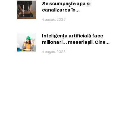
Se scumpește apa și
canalizarea în...
4 august 2026
Inteligența artificială face
milionari… meseriașii. Cine...
4 august 2026