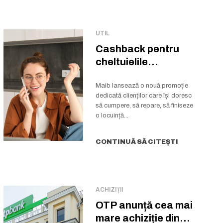
UTIL
Cashback pentru
cheltuielile
notariale și
cadastrale la
Maib lansează o nouă promoție
dedicată clienților care își doresc
creditul imobiliar...
să cumpere, să repare, să finiseze
o locuință...
CONTINUĂ SĂ CITEȘTI
ACHIZIȚII
OTP anunță cea mai
mare achiziție din