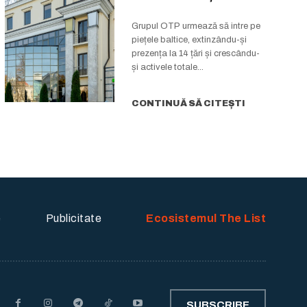
istoria grupului
Grupul OTP urmează să intre pe
piețele baltice, extinzându-și
prezența la 14 țări și crescându-
și activele totale...
CONTINUĂ SĂ CITEȘTI
e
Publicitate
Ecosistemul The List
SUBSCRIBE