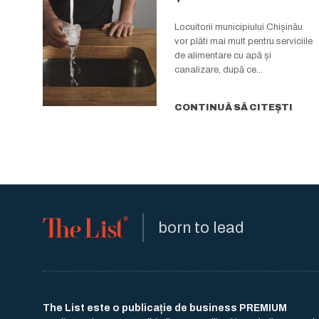
Chișinău
Locuitorii municipiului Chișinău
vor plăti mai mult pentru serviciile
de alimentare cu apă și
canalizare, după ce...
CONTINUĂ SĂ CITEȘTI
born to lead
The List este o publicație de business PREMIUM