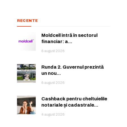
RECENTE
or care inspiră.
or care inspiră.
Moldcell intră în sectorul
financiar: a...
6 august 2026
Runda 2. Guvernul prezintă
nează-te
nează-te
un nou...
6 august 2026
Cashback pentru cheltuielile
notariale și cadastrale...
4 august 2026
ă.