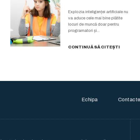
milionari…
meseriașii. Cine va
Explozia inteligenței artificiale nu
va aduce cele mai bine plătite
câștiga salarii...
locuri de muncă doar pentru
programatori și...
CONTINUĂ SĂ CITEȘTI
Echipa
Contact