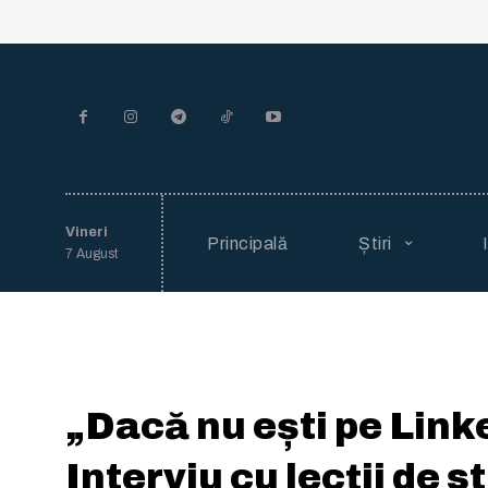
Vineri
Principală
Știri
7 August
„Dacă nu ești pe Linke
Interviu cu lecții de s