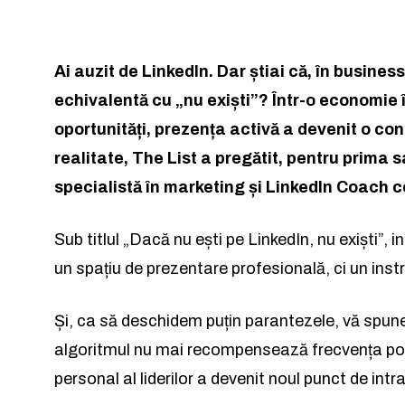
Ai auzit de LinkedIn. Dar știai că, în busine
Rămâi conectat 
Rămâi conectat 
echivalentă cu „nu exiști”? Într-o economie 
oportunități, prezența activă a devenit o con
realitate, The List a pregătit, pentru prima s
specialistă în marketing și LinkedIn Coach ce
Sub titlul „Dacă nu ești pe LinkedIn, nu exiști”,
Am citit 
Am citit 
un spațiu de prezentare profesională, ci un ins
Și, ca să deschidem puțin parantezele, vă spunem
algoritmul nu mai recompensează frecvența postări
personal al liderilor a devenit noul punct de intr
a