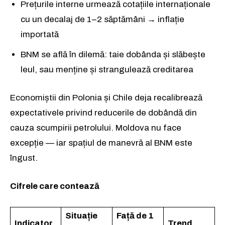
Prețurile interne urmează cotațiile internaționale
cu un decalaj de 1–2 săptămâni → inflație
importată
BNM se află în dilemă: taie dobânda și slăbește
leul, sau menține și strangulează creditarea
Economiștii din Polonia și Chile deja recalibrează
Rămâi conectat la lumea afacerilor și
Rămâi conectat la lumea afacerilor și
expectativele privind reducerile de dobândă din
a ideilor care inspiră.
a ideilor care inspiră.
cauza scumpirii petrolului. Moldova nu face
Abonează-te la newsletterul The List și citește știrile altfel.
Abonează-te la newsletterul The List și citește știrile altfel.
excepție — iar spațiul de manevră al BNM este
îngust.
Abonează-te
Abonează-te
Cifrele care contează
Am citit și accept
Am citit și accept
Politica de confidențialitate
Politica de confidențialitate
.
.
Situație
Față de 1
Indicator
Trend