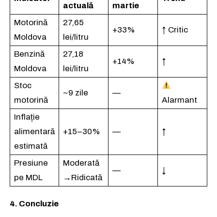
actuală
martie
Rămâi conectat la lumea afacerilor și
a ideilor care inspiră.
Motorină
27,65
+33%
↑ Critic
Moldova
lei/litru
Abonează-te la newsletterul The List și citește știrile altfel.
Benzină
27,18
+14%
↑
Moldova
lei/litru
Abonează-te
Stoc
~9 zile
—
Am citit și accept
Politica de confidențialitate
.
motorină
Alarmant
Inflație
alimentară
+15–30%
—
↑
estimată
Presiune
Moderată
—
↓
pe MDL
→Ridicată
4. Concluzie