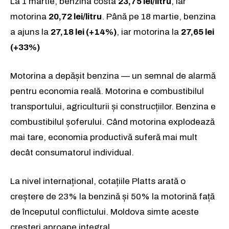
La 1 martie, benzina costa
23,75 lei/litru
, iar
motorina
20,72 lei/litru
. Până pe 18 martie, benzina
a ajuns la
27,18 lei (+14%)
, iar motorina la
27,65 lei
(+33%)
Motorina a depășit benzina — un semnal de alarmă
pentru economia reală. Motorina e combustibilul
transportului, agriculturii și construcțiilor. Benzina e
combustibilul șoferului. Când motorina explodează
mai tare, economia productivă suferă mai mult
decât consumatorul individual.
La nivel internațional, cotațiile Platts arată o
creștere de 23% la benzină și 50% la motorină față
de începutul conflictului. Moldova simte aceste
creșteri aproape integral.