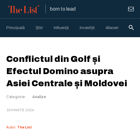
born to lead
Principală
Știri
Influență
Investiții
Afaceri
Anali
Conflictul din Golf și
Efectul Domino asupra
Asiei Centrale și Moldovei
Categorie:
Analize
18 MARTIE 2026
Autor:
The List