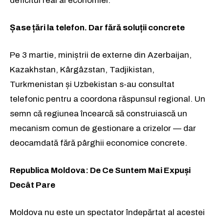
deficitul real al economiei.
Șase țări la telefon. Dar fără soluții concrete
Pe 3 martie, miniștrii de externe din Azerbaijan,
Kazakhstan, Kârgâzstan, Tadjikistan,
Turkmenistan și Uzbekistan s-au consultat
telefonic pentru a coordona răspunsul regional. Un
semn că regiunea încearcă să construiască un
mecanism comun de gestionare a crizelor — dar
deocamdată fără pârghii economice concrete.
Republica Moldova: De Ce Suntem Mai Expuși
Decât Pare
Moldova nu este un spectator îndepărtat al acestei