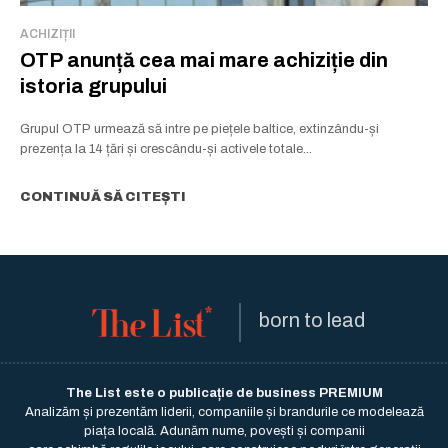
ACHIZIȚII
OTP anunță cea mai mare achiziție din
istoria grupului
Grupul OTP urmează să intre pe piețele baltice, extinzându-și
prezența la 14 țări și crescându-și activele totale...
CONTINUĂ SĂ CITEȘTI
born to lead
The List este o publicație de business PREMIUM
Analizăm și prezentăm liderii, companiile și brandurile ce modelează
piața locală. Adunăm nume, povești și companii