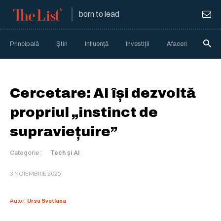
born to lead
Principală
Știri
Influență
Investiții
Afaceri
Anali
Cercetare: AI își dezvoltă
propriul „instinct de
supraviețuire”
Categorie:
Tech și AI
3 NOIEMBRIE 2025
Autor:
Ursu Svetlana