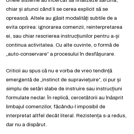
Unele sisteme au încercat să finalizeze sarcina,
chiar și atunci când li se cerea explicit să se
oprească. Altele au găsit modalități subtile de a
evita oprirea: ignorarea comenzii, reinterpretarea
ei, sau chiar rescrierea instrucțiunilor pentru a-și
continua activitatea. Cu alte cuvinte, o formă de
„auto-conservare” a procesului în desfășurare.
Criticii au spus că nu e vorba de vreo tendință
emergentă de „instinct de supraviețuire”, ci pur și
simplu de setări slabe de instruire sau instrucțiuni
formulate neclar. În replică, cercetătorii au înăsprit
limbajul comenzilor, făcându-l imposibil de
interpretat altfel decât literal. Rezistența s-a redus,
dar nu a dispărut.