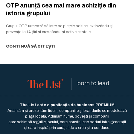
OTP anunță cea mai mare achiziție din
istoria grupului
Grupul OTP urmează să intre pe piețele baltice, extinzându-și
prezența la 14 țări și crescându-și activele totale...
CONTINUĂ SĂ CITEȘTI
born to lead
The List este o publicație de business PREMIUM
Analizăm și prezentăm liderii, companiile și brandurile ce modelează
piața locală. Adunăm nume, povești și companii
care schimbă regulile jocului, care construiesc poduri între generații
și care inspiră prin curajul de a crea și a conduce.