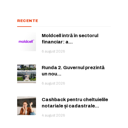
RECENTE
Moldcell intră în sectorul
financiar: a...
6 august 2026
Runda 2. Guvernul prezintă
or care inspiră.
or care inspiră.
un nou...
6 august 2026
Cashback pentru cheltuielile
notariale și cadastrale...
nează-te
nează-te
4 august 2026