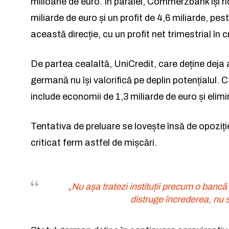
milioane de euro. În paralel, Commerzbank își ri
miliarde de euro și un profit de 4,6 miliarde, pe
această direcție, cu un profit net trimestrial în
De partea cealaltă, UniCredit, care deține de
a
germană nu își valorifică pe deplin potențialul.
include economii de 1,3 miliarde de euro și elim
Tentativa de preluare se lovește însă de opoziț
criticat ferm astfel de mișcări.
„Nu așa tratezi instituții precum o ban
distruge încrederea, nu 