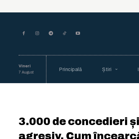
Vineri
Principală
Știri
7 August
3.000 de concedieri ș
agresiv. Cum încear