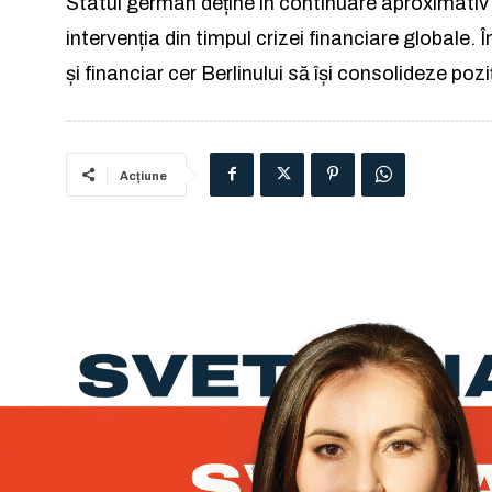
Statul german deține în continuare aproximat
intervenția din timpul crizei financiare globale. 
și financiar cer Berlinului să își consolideze po
Acțiune