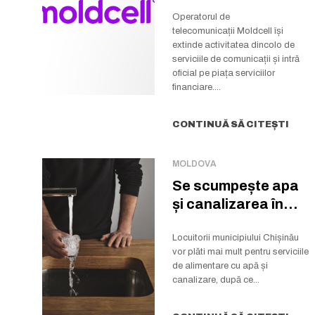
a preluat pachetul
majoritar...
Operatorul de
telecomunicații Moldcell își
extinde activitatea dincolo de
serviciile de comunicații și intră
oficial pe piața serviciilor
financiare....
CONTINUĂ SĂ CITEȘTI
MOLDOVA
Se scumpește apa
și canalizarea în
Chișinău
Locuitorii municipiului Chișinău
vor plăti mai mult pentru serviciile
de alimentare cu apă și
canalizare, după ce...