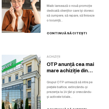
notariale și
cadastrale la
Maib lansează o nouă promoție
dedicată clienților care își doresc
creditul imobiliar...
să cumpere, să repare, să finiseze
o locuință...
CONTINUĂ SĂ CITEȘTI
ACHIZIȚII
OTP anunță cea mai
mare achiziție din
istoria grupului
Grupul OTP urmează să intre pe
piețele baltice, extinzându-și
prezența la 14 țări și crescându-
și activele totale...