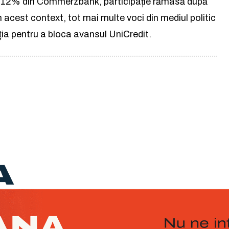
iv 12% din Commerzbank, participație rămasă după
În acest context, tot mai multe voci din mediul politic
ziția pentru a bloca avansul UniCredit.