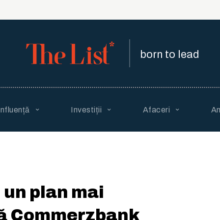
born to lead
Influență
Investiții
Afaceri
An
i un plan mai
că Commerzbank