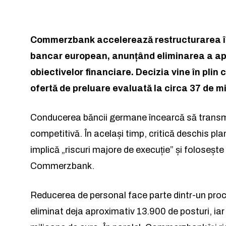
Commerzbank accelerează restructurarea în
bancar european, anunțând eliminarea a apr
obiectivelor financiare. Decizia vine în plin 
ofertă de preluare evaluată la circa 37 de mi
Conducerea băncii germane încearcă să transmi
Rămâi conectat 
Rămâi conectat 
competitivă. În același timp, critică deschis pla
implică „riscuri majore de execuție” și foloseșt
Commerzbank.
Reducerea de personal face parte dintr-un proce
eliminat deja aproximativ 13.900 de posturi, ia
Am citit 
Am citit 