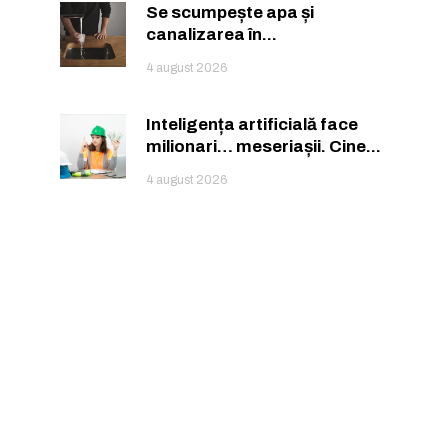
Se scumpește apa și
canalizarea în...
4 august 2026
Inteligența artificială face
ă.
milionari… meseriașii. Cine...
4 august 2026