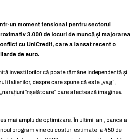
tr-un moment tensionat pentru sectorul
oximativ 3.000 de locuri de muncă și majorarea
conflict cu UniCredit, care a lansat recent o
liarde de euro.
tă investitorilor că poate rămâne independentă și
la lumea afacerilor și a ideil
la lumea afacerilor și a ideil
nul italienilor, despre care spune că este „vag”,
e „narațiuni înșelătoare” care afectează imaginea
Abonează-te la newsletterul The List și citește știrile altfel.
Abonează-te la newsletterul The List și citește știrile altfel.
s mai amplu de optimizare. În ultimii ani, banca a
Abo
Abo
r noul program vine cu costuri estimate la 450 de
și accept
și accept
Politica de confidențialitate
Politica de confidențialitate
.
.