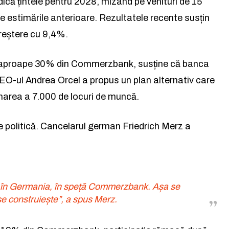
dică țintele pentru 2028, mizând pe venituri de 15
ste estimările anterioare. Rezultatele recente susțin
 creștere cu 9,4%.
Rămâi conectat la lumea
ja aproape 30% din Commerzbank, susține că banca
facerilor și a ideilor care inspir
 CEO-ul Andrea Orcel a propus un plan alternativ care
inarea a 7.000 de locuri de muncă.
Abonează-te la newsletterul The List și
citește știrile altfel.
ie politică. Cancelarul german Friedrich Merz a
Abonează-te
Am citit și accept
Politica de confidențialitate
.
că în Germania, în speță Commerzbank. Așa se
se construiește”, a spus Merz.