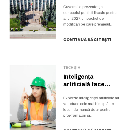
proiect de politică...
Guvernul a prezentat joi
conceptul politicii fiscale pentru
anul 2027, un pachet de
modificări pe care premierul...
CONTINUĂ SĂ CITEȘTI
TECH ȘI AI
Inteligența
artificială face
milionari…
meseriașii. Cine va
Explozia inteligenței artificiale nu
va aduce cele mai bine plătite
câștiga salarii...
locuri de muncă doar pentru
programatori și...