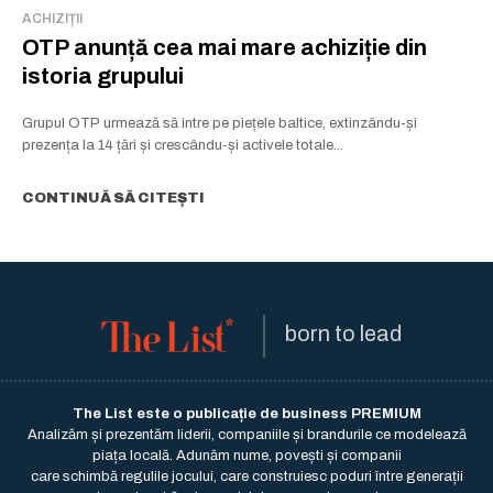
ACHIZIȚII
OTP anunță cea mai mare achiziție din
istoria grupului
Grupul OTP urmează să intre pe piețele baltice, extinzându-și
prezența la 14 țări și crescându-și activele totale...
CONTINUĂ SĂ CITEȘTI
born to lead
The List este o publicație de business PREMIUM
Analizăm și prezentăm liderii, companiile și brandurile ce modelează
piața locală. Adunăm nume, povești și companii
care schimbă regulile jocului, care construiesc poduri între generații