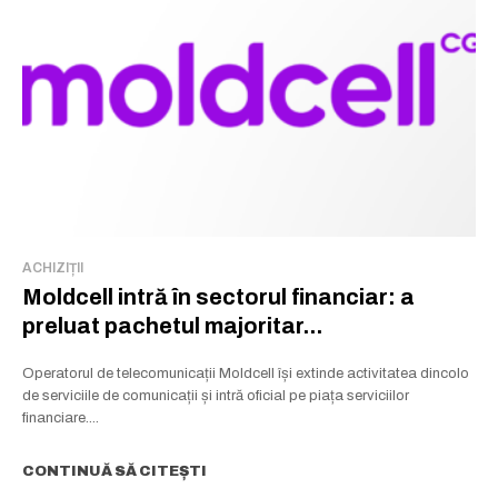
Rămâi conectat la lumea afacerilor și
a ideilor care inspiră.
Abonează-te la newsletterul The List și citește știrile altfel.
Abonează-te
Am citit și accept
Politica de confidențialitate
.
ACHIZIȚII
Moldcell intră în sectorul financiar: a
preluat pachetul majoritar...
Operatorul de telecomunicații Moldcell își extinde activitatea dincolo
de serviciile de comunicații și intră oficial pe piața serviciilor
financiare....
CONTINUĂ SĂ CITEȘTI