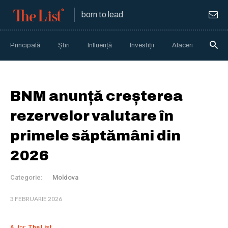
born to lead
Principală
Știri
Influență
Investiții
Afaceri
Anali
BNM anunță creșterea
rezervelor valutare în
primele săptămâni din
2026
Categorie:
Moldova
3 FEBRUARIE 2026
Autor:
The List