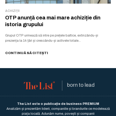
ACHIZIȚII
OTP anunță cea mai mare achiziție din
istoria grupului
Grupul OTP urmează să intre pe piețele baltice, extinzându-și
prezența la 14 țări și crescându-și activele totale...
CONTINUĂ SĂ CITEȘTI
born to lead
The List este o publicație de business PREMIUM
Analizăm și prezentăm liderii, companiile și brandurile ce modelează
piața locală. Adunăm nume, povești și companii