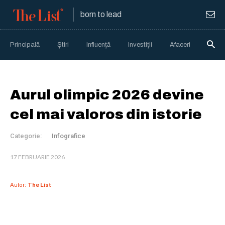
born to lead
Principală
Știri
Influență
Investiții
Afaceri
Anali
Aurul olimpic 2026 devine
cel mai valoros din istorie
Categorie:
Infografice
17 FEBRUARIE 2026
Autor:
The List