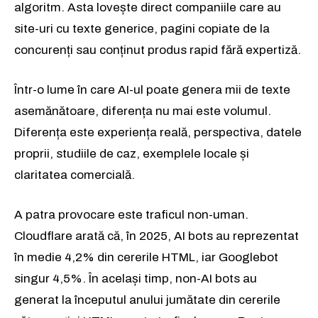
algoritm. Asta lovește direct companiile care au
site-uri cu texte generice, pagini copiate de la
Rămâi conectat la lumea afacerilor și
Rămâi conectat la lumea afacerilor și
concurenți sau conținut produs rapid fără expertiză.
a ideilor care inspiră.
a ideilor care inspiră.
Într-o lume în care AI-ul poate genera mii de texte
Abonează-te la newsletterul The List și citește știrile altfel.
Abonează-te la newsletterul The List și citește știrile altfel.
asemănătoare, diferența nu mai este volumul.
Diferența este experiența reală, perspectiva, datele
Abonează-te
Abonează-te
proprii, studiile de caz, exemplele locale și
Am citit și accept
Am citit și accept
Politica de confidențialitate
Politica de confidențialitate
.
.
claritatea comercială.
A patra provocare este traficul non-uman.
Rămâi conectat la lumea afacerilor și
Cloudflare arată că, în 2025, AI bots au reprezentat
a ideilor care inspiră.
în medie 4,2% din cererile HTML, iar Googlebot
Abonează-te la newsletterul The List și citește știrile altfel.
singur 4,5%. În același timp, non-AI bots au
generat la începutul anului jumătate din cererile