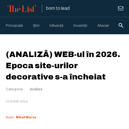
born to lead
Principală
Știri
Influență
Investiții
Afaceri
Anali
(ANALIZĂ) WEB-ul în 2026.
Epoca site-urilor
decorative s-a încheiat
Categorie:
Analize
25 IUNIE 2026
Autor:
Mihail Marcu