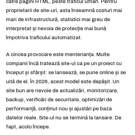
Abonează-te
către pagini HTML, peste traficul uman. Pentru
proprietarii de site-uri, asta înseamnă costuri mai
Am citit și accept
Politica de confidențialitate
.
mari de infrastructură, statistici mai greu de
interpretat și nevoia de protecție mai bună
împotriva traficului automatizat.
A cincea provocare este mentenanța. Multe
companii încă tratează site-ul ca pe un proiect cu
început și sfârșit: se lansează, se pune online și se
uită de el. În 2026, acest model este depășit. Un
site bun are nevoie de actualizări, monitorizare,
backup, verificări de securitate, optimizări de
performanță, conținut nou și ajustări pe baza
datelor reale. Site-ul nu se termină la lansare. De
fapt, acolo începe.