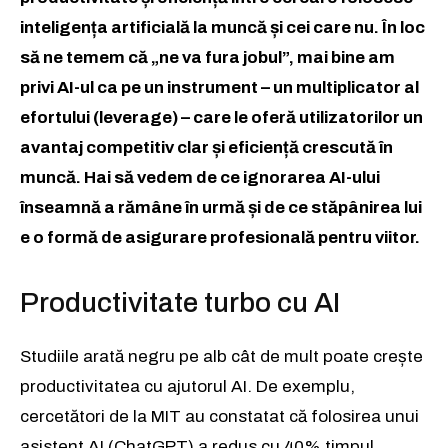
inteligența artificială la muncă și cei care nu. În loc
să ne temem că „ne va fura jobul”, mai bine am
privi AI-ul ca pe un instrument – un multiplicator al
efortului (leverage) – care le oferă utilizatorilor un
avantaj competitiv clar și eficiență crescută în
muncă. Hai să vedem de ce ignorarea AI-ului
înseamnă a rămâne în urmă și de ce stăpânirea lui
e o formă de asigurare profesională pentru viitor.
Productivitate turbo cu AI
Studiile arată negru pe alb cât de mult poate crește
productivitatea cu ajutorul AI. De exemplu,
cercetători de la MIT au constatat că folosirea unui
asistent AI (ChatGPT) a redus cu 40% timpul