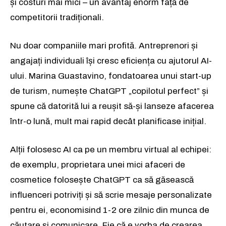
și costuri mai mici – un avantaj enorm față de
competitorii tradiționali.
Nu doar companiile mari profită. Antreprenori și
angajați individuali își cresc eficiența cu ajutorul AI-
ului. Marina Guastavino, fondatoarea unui start-up
de turism, numește ChatGPT „copilotul perfect” și
spune că datorită lui a reușit să-și lanseze afacerea
într-o lună, mult mai rapid decât planificase inițial.
Alții folosesc AI ca pe un membru virtual al echipei:
de exemplu, proprietara unei mici afaceri de
cosmetice folosește ChatGPT ca să găsească
influenceri potriviți și să scrie mesaje personalizate
pentru ei, economisind 1-2 ore zilnic din munca de
căutare și comunicare. Fie că e vorba de crearea