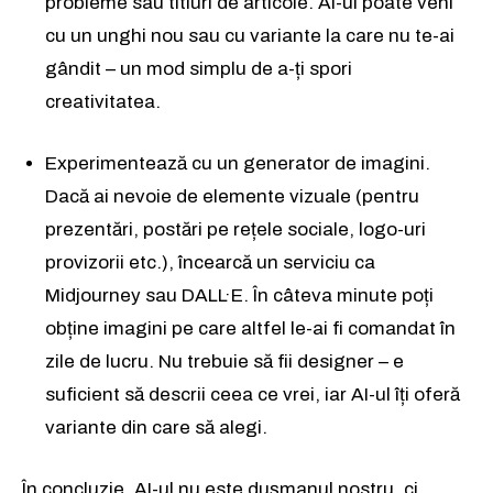
probleme sau titluri de articole. AI-ul poate veni
cu un unghi nou sau cu variante la care nu te-ai
Abonează-te
Abonează-te
gândit – un mod simplu de a-ți spori
Am citit și accept
Am citit și accept
Politica de confidențialitate
Politica de confidențialitate
.
.
creativitatea.
Experimentează cu un generator de imagini.
Rămâi conectat la lumea afacerilor și
Dacă ai nevoie de elemente vizuale (pentru
a ideilor care inspiră.
prezentări, postări pe rețele sociale, logo-uri
Abonează-te la newsletterul The List și citește știrile altfel.
provizorii etc.), încearcă un serviciu ca
Midjourney sau DALL·E. În câteva minute poți
Abonează-te
obține imagini pe care altfel le-ai fi comandat în
zile de lucru. Nu trebuie să fii designer – e
Am citit și accept
Politica de confidențialitate
.
suficient să descrii ceea ce vrei, iar AI-ul îți oferă
variante din care să alegi.
În concluzie, AI-ul nu este dușmanul nostru, ci