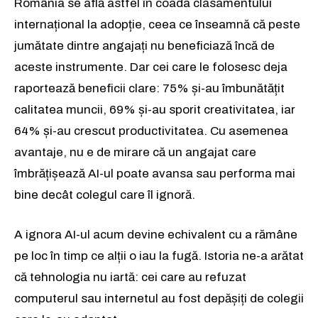
România se află astfel în coada clasamentului
internațional la adopție, ceea ce înseamnă că peste
jumătate dintre angajați nu beneficiază încă de
aceste instrumente. Dar cei care le folosesc deja
raportează beneficii clare: 75% și-au îmbunătățit
calitatea muncii, 69% și-au sporit creativitatea, iar
64% și-au crescut productivitatea. Cu asemenea
avantaje, nu e de mirare că un angajat care
îmbrățișează AI-ul poate avansa sau performa mai
bine decât colegul care îl ignoră.
A ignora AI-ul acum devine echivalent cu a rămâne
pe loc în timp ce alții o iau la fugă. Istoria ne-a arătat
că tehnologia nu iartă: cei care au refuzat
computerul sau internetul au fost depășiți de colegii