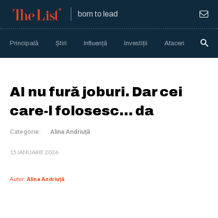
born to lead
Principală
Știri
Influență
Investiții
Afaceri
Anali
AI nu fură joburi. Dar cei
care-l folosesc… da
Categorie:
Alina Andriuță
15 IANUARIE 2026
Autor:
Alina Andriuță