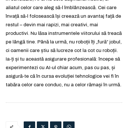
aliatul celor care aleg să-l îmblânzească. Cei care
învață să-l folosească își creează un avantaj față de
restul – devin mai rapizi, mai creativi, mai
productivi. Nu lăsa instrumentele viitorului să treacă
pe lângă tine. Până la urmă, nu roboții îți „fură” jobul,
ci oamenii care știu să lucreze cot la cot cu roboții.
Ia-ți și tu această asigurare profesională: începe să
experimentezi cu AI-ul chiar acum, pas cu pas, și
asigură-te că în cursa evoluției tehnologice vei fi în
tabăra celor care conduc, nu a celor rămași în urmă.