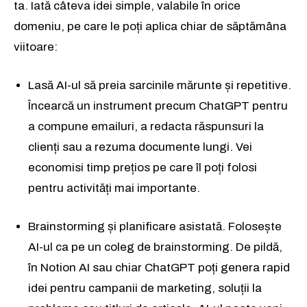
ta. Iată câteva idei simple, valabile în orice
domeniu, pe care le poți aplica chiar de săptămâna
viitoare:
Lasă AI-ul să preia sarcinile mărunte și repetitive.
Încearcă un instrument precum ChatGPT pentru
a compune emailuri, a redacta răspunsuri la
clienți sau a rezuma documente lungi. Vei
economisi timp prețios pe care îl poți folosi
pentru activități mai importante.
Brainstorming și planificare asistată. Folosește
Rămâi conectat la lumea afacerilor și
Rămâi conectat la lumea afacerilor și
AI-ul ca pe un coleg de brainstorming. De pildă,
a ideilor care inspiră.
a ideilor care inspiră.
în Notion AI sau chiar ChatGPT poți genera rapid
Abonează-te la newsletterul The List și citește știrile altfel.
Abonează-te la newsletterul The List și citește știrile altfel.
idei pentru campanii de marketing, soluții la