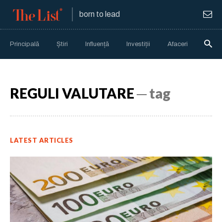
born to lead
Principală
Știri
Influență
Investiții
Afaceri
Anali
REGULI VALUTARE
─ tag
LATEST ARTICLES