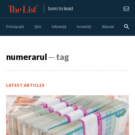
born to lead
Principală
Știri
Influență
Investiții
Afaceri
Anali
numerarul
─ tag
LATEST ARTICLES